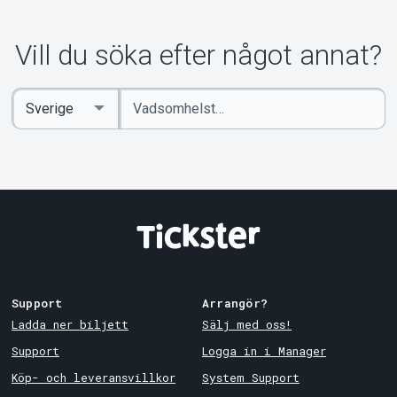
Vill du söka efter något annat?
Ange
Select
sökord
Country
Support
Arrangör?
Ladda ner biljett
Sälj med oss!
Support
Logga in i Manager
Köp- och leveransvillkor
System Support