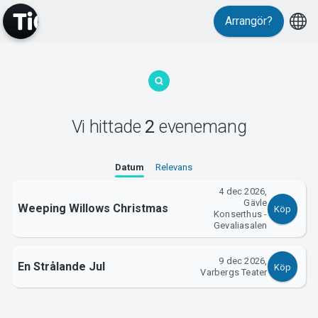
Arrangör?
MyTickster
Vi hittade
2
evenemang
Support
Datum
Relevans
4 dec 2026,
Gävle
Weeping Willows Christmas
Köp
Konserthus -
Gevaliasalen
Om Tickster
9 dec 2026,
En Strålande Jul
Köp
Varbergs Teater