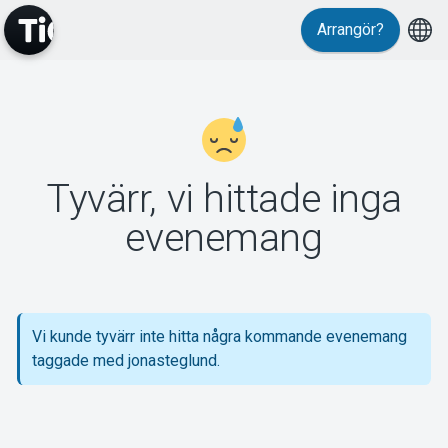
Arrangör?
MyTickster
Tyvärr, vi hittade inga
Support
evenemang
Vi kunde tyvärr inte hitta några kommande evenemang
Om Tickster
taggade med jonasteglund.