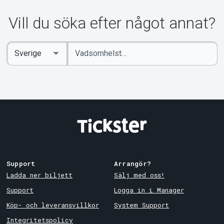
Vill du söka efter något annat?
Ange
Select
sökord
Country
Support
Arrangör?
Ladda ner biljett
Sälj med oss!
Support
Logga in i Manager
Köp- och leveransvillkor
System Support
Integritetspolicy