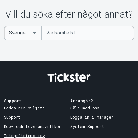
Vill du söka efter något annat?
Ange
Select
sökord
Country
Support
Arrangör?
Ladda ner biljett
Sälj med oss!
Support
Logga in i Manager
Köp- och leveransvillkor
System Support
Integritetspolicy