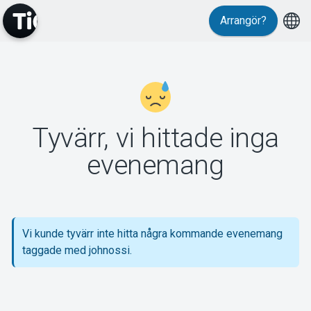
Arrangör?
MyTickster
Tyvärr, vi hittade inga
Support
evenemang
Vi kunde tyvärr inte hitta några kommande evenemang
Om Tickster
taggade med johnossi.