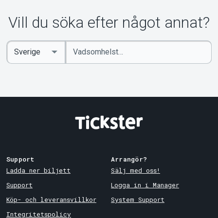
Om Tickster
Vill du söka efter något annat?
Ange
Select
sökord
Country
Support
Arrangör?
Ladda ner biljett
Sälj med oss!
Support
Logga in i Manager
Köp- och leveransvillkor
System Support
Integritetspolicy