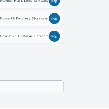
 Flamman Pub & Disco, Linköping
Köp
 Konsert & Kongress, Stora salen
Köp
4 dec 2026, Pustervik, Göteborg
Köp