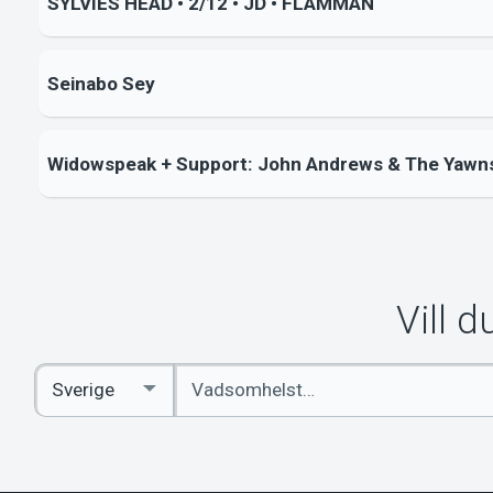
SYLVIES HEAD • 2/12 • JD • FLAMMAN
Seinabo Sey
Widowspeak + Support: John Andrews & The Yawn
Vill 
Ange
Select
sökord
Country