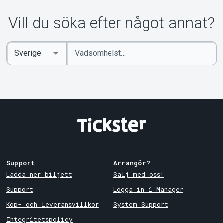
Vill du söka efter något annat?
Ange
Select
sökord
Country
Support
Arrangör?
Ladda ner biljett
Sälj med oss!
Support
Logga in i Manager
Köp- och leveransvillkor
System Support
Integritetspolicy