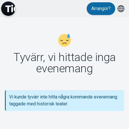
Arrangör?
MyTickster
Tyvärr, vi hittade inga
Support
evenemang
Vi kunde tyvärr inte hitta några kommande evenemang
Om Tickster
taggade med historisk teater.