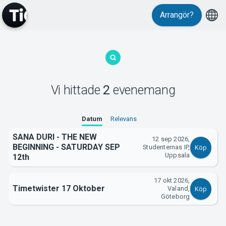
Arrangör?
MyTickster
Vi hittade
2
evenemang
Support
Datum
Relevans
SANA DURI - THE NEW
12 sep 2026,
BEGINNING - SATURDAY SEP
Studenternas IP,
Köp
Uppsala
12th
Om Tickster
17 okt 2026,
Timetwister 17 Oktober
Valand,
Köp
Göteborg