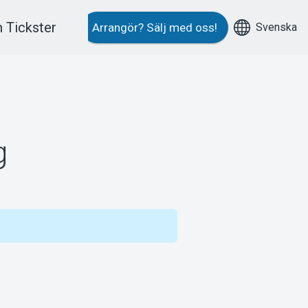
 Tickster
Svenska
Arrangör?
Sälj med oss!
g