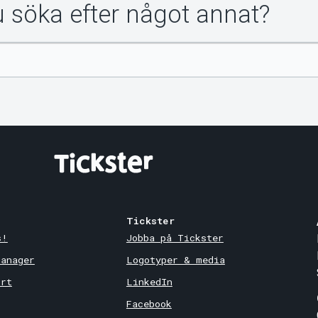
du söka efter något annat?
Tickster
s!
Jobba på Tickster
Manager
Logotyper & media
ort
LinkedIn
Facebook