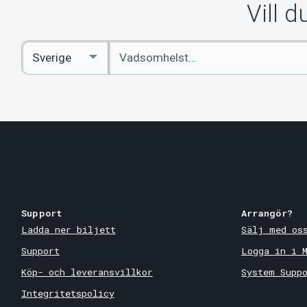
Vill 
Ange
Select
sökord
Country
Support
Arrangör?
Ladda ner biljett
Sälj med os
Support
Logga in i 
Köp- och leveransvillkor
System Supp
Integritetspolicy