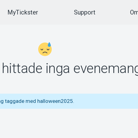
MyTickster
Support
Om
vi hittade inga eveneman
ang taggade med halloween2025.