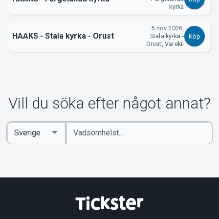
kyrka
5 nov 2026,
HAAKS - Stala kyrka - Orust
Stala kyrka -
Köp
Orust, Varekil
Vill du söka efter något annat?
Ange
Select
sökord
Country