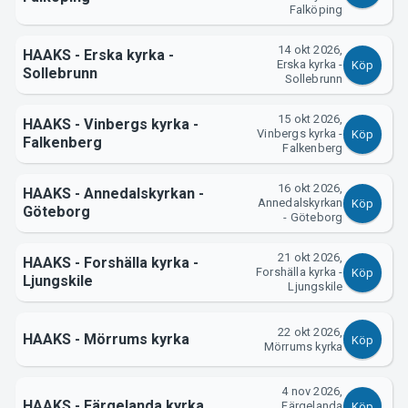
Falköping
14 okt 2026,
HAAKS - Erska kyrka -
Om Tickster
Erska kyrka -
Köp
Sollebrunn
Sollebrunn
15 okt 2026,
HAAKS - Vinbergs kyrka -
Vinbergs kyrka -
Köp
Falkenberg
Falkenberg
16 okt 2026,
HAAKS - Annedalskyrkan -
Annedalskyrkan
Köp
Göteborg
- Göteborg
21 okt 2026,
HAAKS - Forshälla kyrka -
Forshälla kyrka -
Köp
Ljungskile
Ljungskile
22 okt 2026,
HAAKS - Mörrums kyrka
Köp
Mörrums kyrka
4 nov 2026,
HAAKS - Färgelanda kyrka
Färgelanda
Köp