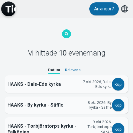
Arrangör?
MyTickster
Vi hittade
10
evenemang
Datum
Relevans
7 okt 2026, Dals-
HAAKS - Dals-Eds kyrka
Köp
Eds kyrka
Support
8 okt 2026, By
HAAKS - By kyrka - Säffle
Köp
kyrka - Säffle
9 okt 2026,
HAAKS - Torbjörntorps kyrka -
Torbjörntorps
Köp
Falköping
kyrka -