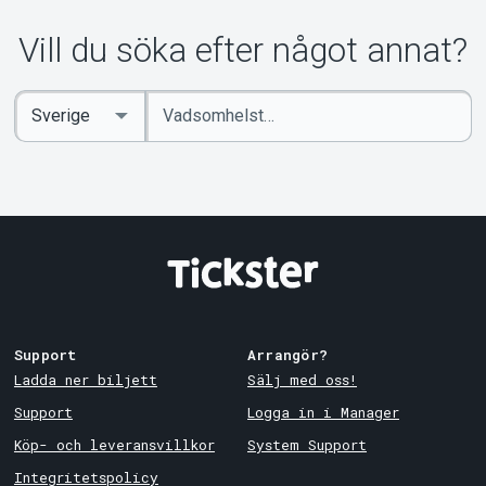
Om Tickster
Vill du söka efter något annat?
Ange
Select
sökord
Country
Support
Arrangör?
Ladda ner biljett
Sälj med oss!
Support
Logga in i Manager
Köp- och leveransvillkor
System Support
Integritetspolicy