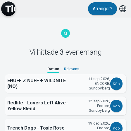
Arrangör?
MyTickster
Vi hittade
3
evenemang
Support
Datum
Relevans
11 sep 2026,
ENUFF Z NUFF + WILDNITE
ENCORE,
Köp
(NO)
Sundbyberg
12 sep 2026,
Redlite - Lovers Left Alive -
Encore,
Köp
Om Tickster
Yellow Blend
Sundbyberg
19 dec 2026,
Trench Dogs - Toxic Rose
Encore,
Köp