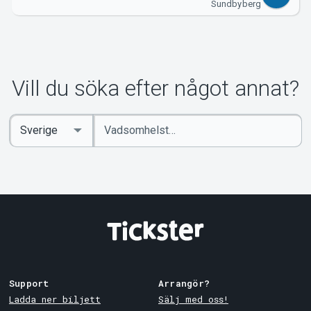
Sundbyberg
Vill du söka efter något annat?
Ange
Select
sökord
Country
Support
Arrangör?
Ladda ner biljett
Sälj med oss!