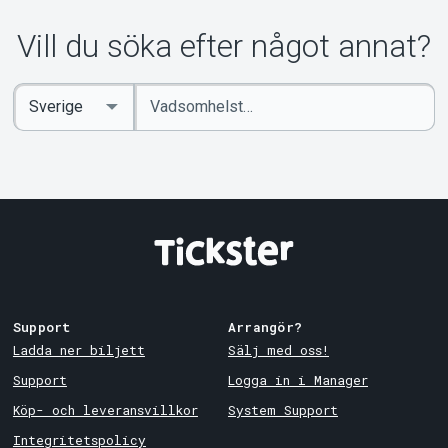
Om Tickster
Vill du söka efter något annat?
Ange
Select
sökord
Country
Support
Arrangör?
Ladda ner biljett
Sälj med oss!
Support
Logga in i Manager
Köp- och leveransvillkor
System Support
Integritetspolicy