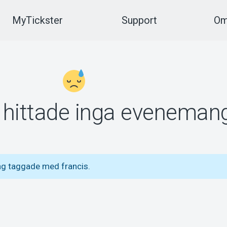
MyTickster
Support
Om
vi hittade inga eveneman
ng taggade med francis.