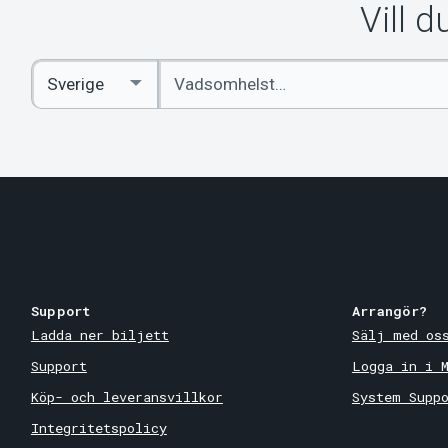
Vill 
Ange
Select
sökord
Country
Support
Arrangör?
Ladda ner biljett
Sälj med os
Support
Logga in i 
Köp- och leveransvillkor
System Supp
Integritetspolicy