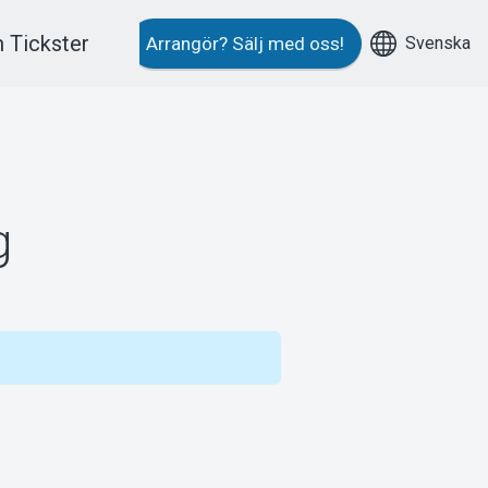
 Tickster
Svenska
Arrangör?
Sälj med oss!
g