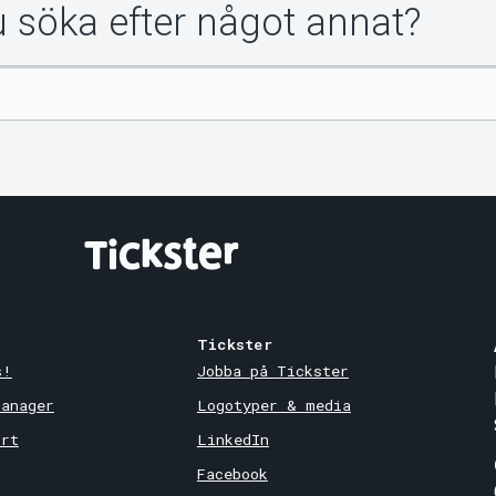
du söka efter något annat?
Tickster
s!
Jobba på Tickster
Manager
Logotyper & media
ort
LinkedIn
Facebook