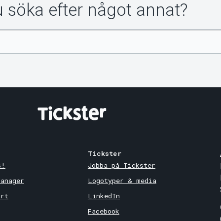
du söka efter något annat?
Tickster
s!
Jobba på Tickster
Manager
Logotyper & media
ort
LinkedIn
Facebook