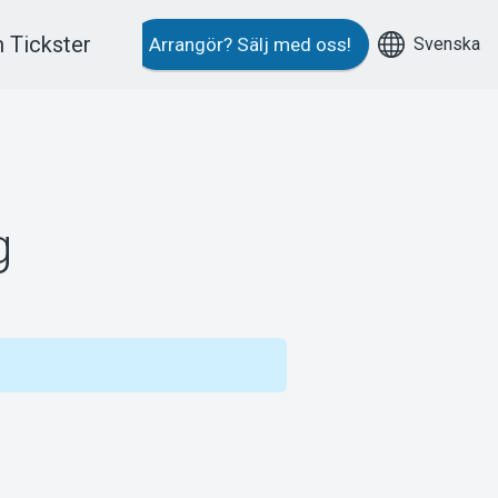
 Tickster
Svenska
Arrangör?
Sälj med oss!
g