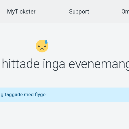
MyTickster
Support
Om
vi hittade inga eveneman
g taggade med flygel.