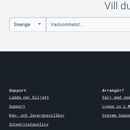
Vill 
Ange
Select
sökord
Country
Support
Arrangör?
Ladda ner biljett
Sälj med os
Support
Logga in i 
Köp- och leveransvillkor
System Supp
Integritetspolicy