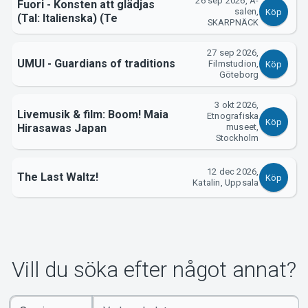
Om Tickster
26 sep 2026, A-
Fuori - Konsten att glädjas
salen,
Köp
(Tal: Italienska) (Te
SKARPNÄCK
27 sep 2026,
UMUI - Guardians of traditions
Filmstudion,
Köp
Göteborg
3 okt 2026,
Livemusik & film: Boom! Maia
Etnografiska
Köp
Hirasawas Japan
museet,
Stockholm
12 dec 2026,
The Last Waltz!
Köp
Katalin, Uppsala
Vill du söka efter något annat?
Ange
Select