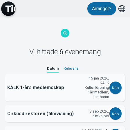
Arrangör?
MyTickster
Vi hittade
6
evenemang
Datum
Relevans
15 jan 2026,
Support
KALK
KALK 1-års medlemsskap
Kulturförening
Köp
1år medlem,
Limhamn
8 sep 2026,
Cirkusdirektören (filmvisning)
Köp
Kiviks bio