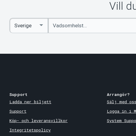
Vill 
Ange
Select
sökord
Country
Support
Arrangör?
Ladda ner biljett
Sälj med os
Support
Logga in i 
Köp- och leveransvillkor
System Supp
Integritetspolicy