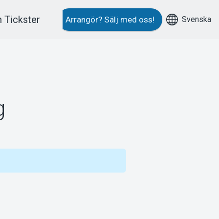
 Tickster
Svenska
Arrangör?
Sälj med oss!
g