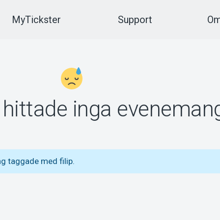
MyTickster
Support
Om
vi hittade inga eveneman
g taggade med filip.