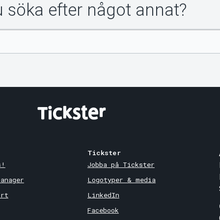
du söka efter något annat?
Tickster
s!
Jobba på Tickster
Manager
Logotyper & media
ort
LinkedIn
Facebook