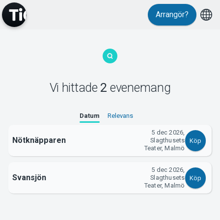
Arrangör?
MyTickster
Vi hittade
2
evenemang
Support
Datum
Relevans
5 dec 2026,
Nötknäpparen
Slagthusets
Köp
Teater, Malmö
5 dec 2026,
Om Tickster
Svansjön
Slagthusets
Köp
Teater, Malmö