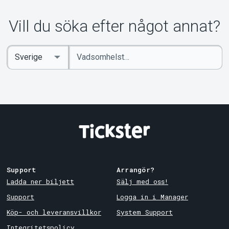
Vill du söka efter något annat?
Ange
Select
sökord
Country
Support
Arrangör?
Ladda ner biljett
Sälj med oss!
Support
Logga in i Manager
Köp- och leveransvillkor
System Support
Integritetspolicy