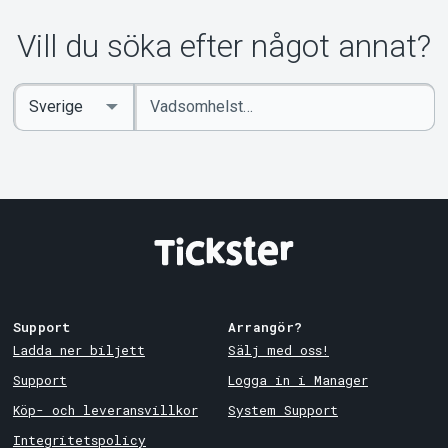
Vill du söka efter något annat?
Ange
Select
sökord
Country
Support
Arrangör?
Ladda ner biljett
Sälj med oss!
Support
Logga in i Manager
Köp- och leveransvillkor
System Support
Integritetspolicy