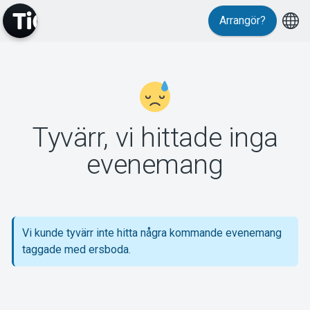
Arrangör?
MyTickster
Tyvärr, vi hittade inga
Support
evenemang
Vi kunde tyvärr inte hitta några kommande evenemang
Om Tickster
taggade med ersboda.