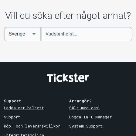
Om Tickster
Vill du söka efter något annat?
Ange
Select
sökord
Country
Support
Arrangör?
Ladda ner biljett
Sälj med oss!
Support
Logga in i Manager
Köp- och leveransvillkor
System Support
Integritetspolicy