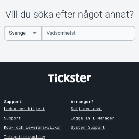
Vill du söka efter något annat?
Ange
Select
sökord
Country
Support
Arrangör?
Ladda ner biljett
Sälj med oss!
Support
Logga in i Manager
Köp- och leveransvillkor
System Support
Integritetspolicy