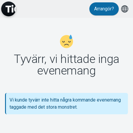
Arrangör?
MyTickster
Tyvärr, vi hittade inga
Support
evenemang
Vi kunde tyvärr inte hitta några kommande evenemang
Om Tickster
taggade med det stora monstret.