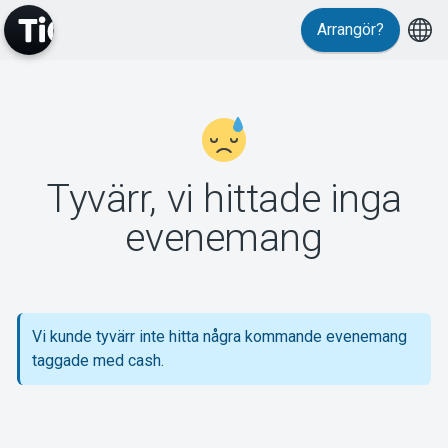
Arrangör?
MyTickster
Tyvärr, vi hittade inga
Support
evenemang
Vi kunde tyvärr inte hitta några kommande evenemang
Om Tickster
taggade med cash.