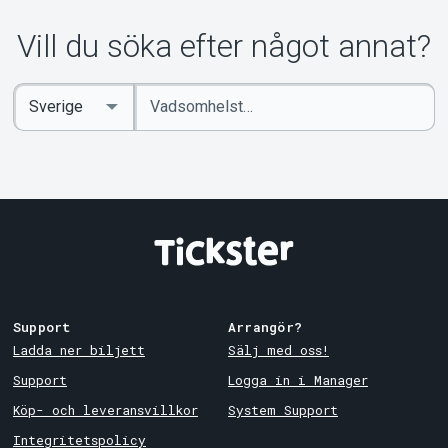
Vill du söka efter något annat?
Ange
Select
sökord
Country
Support
Arrangör?
Ladda ner biljett
Sälj med oss!
Support
Logga in i Manager
Köp- och leveransvillkor
System Support
Integritetspolicy