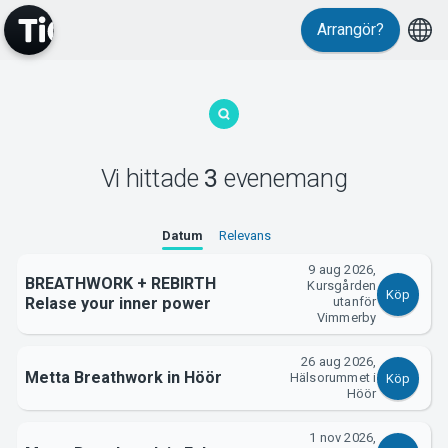
Arrangör?
MyTickster
Vi hittade
3
evenemang
Support
Datum
Relevans
9 aug 2026,
BREATHWORK + REBIRTH
Kursgården
Köp
Relase your inner power
utanför
Vimmerby
26 aug 2026,
Om Tickster
Metta Breathwork in Höör
Hälsorummet i
Köp
Höör
1 nov 2026,