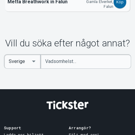
Metta Breathwork in Falun
Gamla Elverket,
Köp
Falun
Vill du söka efter något annat?
Ange
Select
sökord
Country
Support
Arrangör?
Ladda ner biljett
Sälj med oss!