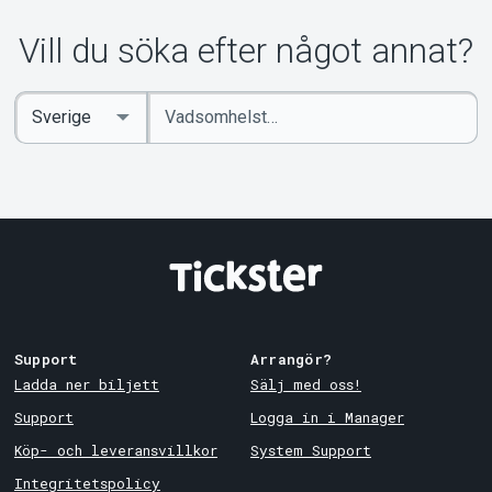
Om Tickster
Vill du söka efter något annat?
Ange
Select
sökord
Country
Support
Arrangör?
Ladda ner biljett
Sälj med oss!
Support
Logga in i Manager
Köp- och leveransvillkor
System Support
Integritetspolicy