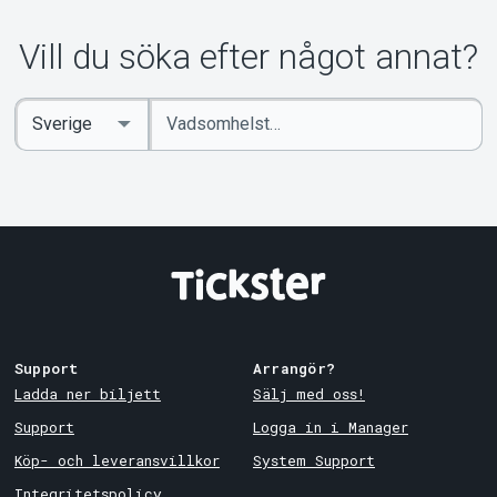
Vill du söka efter något annat?
Ange
Select
sökord
Country
Support
Arrangör?
Ladda ner biljett
Sälj med oss!
Support
Logga in i Manager
Köp- och leveransvillkor
System Support
Integritetspolicy