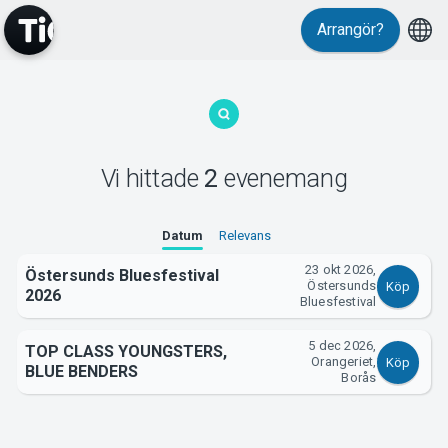
Arrangör?
MyTickster
Vi hittade
2
evenemang
Support
Datum
Relevans
23 okt 2026,
Östersunds Bluesfestival
Östersunds
Köp
2026
Bluesfestival
5 dec 2026,
Om Tickster
TOP CLASS YOUNGSTERS,
Orangeriet,
Köp
BLUE BENDERS
Borås