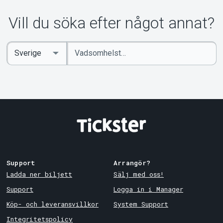
Om Tickster
Vill du söka efter något annat?
Ange
Select
sökord
Country
Support
Arrangör?
Ladda ner biljett
Sälj med oss!
Support
Logga in i Manager
Köp- och leveransvillkor
System Support
Integritetspolicy