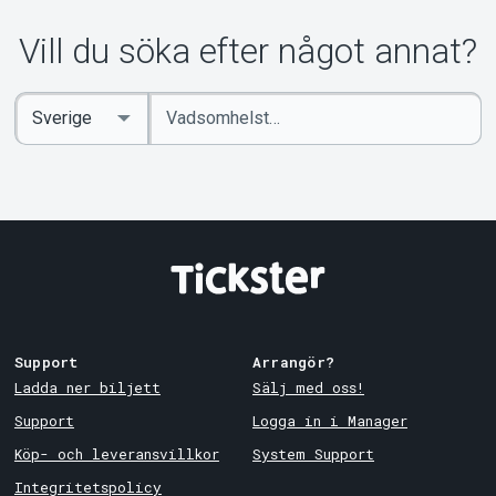
Vill du söka efter något annat?
Ange
Select
sökord
Country
Support
Arrangör?
Ladda ner biljett
Sälj med oss!
Support
Logga in i Manager
Köp- och leveransvillkor
System Support
Integritetspolicy