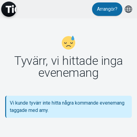
Arrangör?
MyTickster
Tyvärr, vi hittade inga
Support
evenemang
Vi kunde tyvärr inte hitta några kommande evenemang
Om Tickster
taggade med arny.