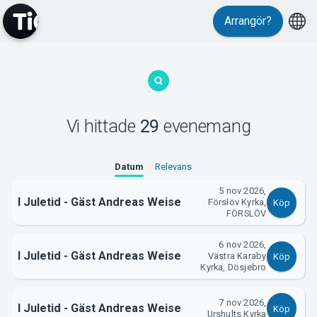
Evenemang
Arrangör?
Vi hittade
29
evenemang
MyTickster
Datum
Relevans
5 nov 2026,
I Juletid - Gäst Andreas Weise
Förslöv Kyrka,
Köp
FÖRSLÖV
6 nov 2026,
I Juletid - Gäst Andreas Weise
Västra Karaby
Köp
Kyrka, Dösjebro
7 nov 2026,
I Juletid - Gäst Andreas Weise
Köp
Urshults Kyrka