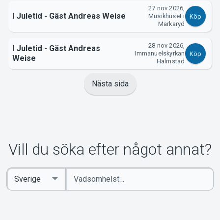
27 nov 2026,
I Juletid - Gäst Andreas Weise
Musikhuset i
Köp
Markaryd
28 nov 2026,
I Juletid - Gäst Andreas
Immanuelskyrkan
Köp
Weise
Halmstad
Nästa sida
Vill du söka efter något annat?
Ange
Select
sökord
Country