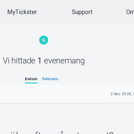
MyTickster
Support
Om
Vi hittade
1
evenemang
Datum
Relevans
2 dec 2026, K