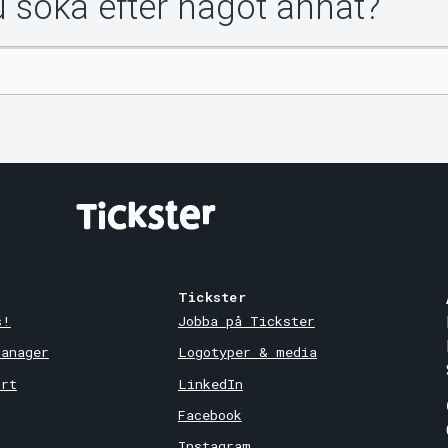
du söka efter något annat?
Tickster
s!
Jobba på Tickster
Manager
Logotyper & media
ort
LinkedIn
Facebook
Instagram