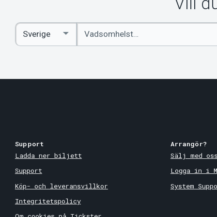
Vill 
Ange
Select
sökord
Country
Support
Arrangör?
Ladda ner biljett
Sälj med os
Support
Logga in i 
Köp- och leveransvillkor
System Supp
Integritetspolicy
Om cookies på Tickster