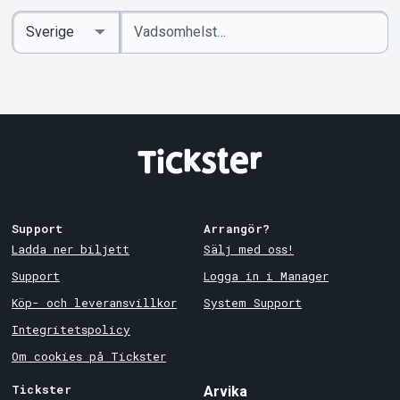
Ange
Select
sökord
Country
Support
Arrangör?
Ladda ner biljett
Sälj med oss!
Support
Logga in i Manager
Köp- och leveransvillkor
System Support
Integritetspolicy
Om cookies på Tickster
Tickster
Arvika