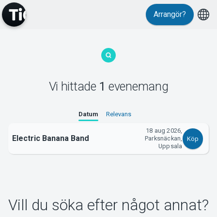
Arrangör?
MyTickster
Vi hittade
1
evenemang
Support
Datum
Relevans
18 aug 2026,
Electric Banana Band
Parksnäckan,
Köp
Uppsala
Om Tickster
Vill du söka efter något annat?