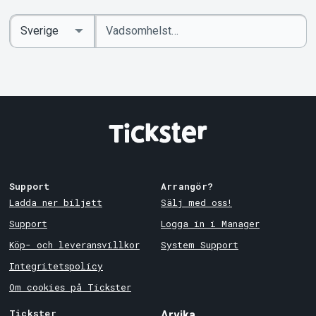
Ange
Select
sökord
Country
Support
Arrangör?
Ladda ner biljett
Sälj med oss!
Support
Logga in i Manager
Köp- och leveransvillkor
System Support
Integritetspolicy
Om cookies på Tickster
Tickster
Arvika