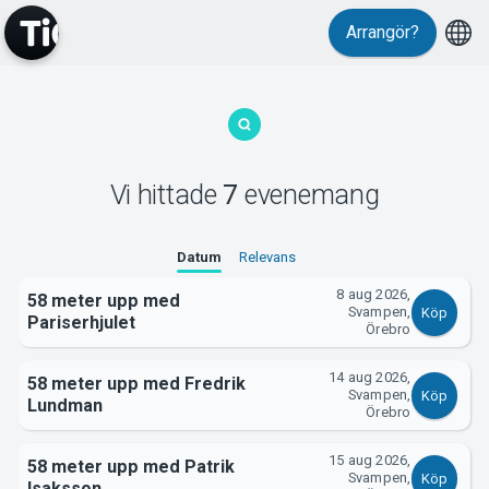
Arrangör?
MyTickster
Vi hittade
7
evenemang
Datum
Relevans
8 aug 2026,
58 meter upp med
Svampen,
Köp
Support
Pariserhjulet
Örebro
14 aug 2026,
58 meter upp med Fredrik
Svampen,
Köp
Lundman
Örebro
15 aug 2026,
58 meter upp med Patrik
Svampen,
Köp
Isaksson