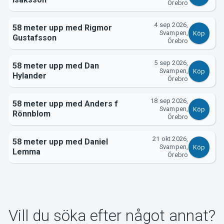
Örebro
Om Tickster
4 sep 2026,
58 meter upp med Rigmor
Svampen,
Köp
Gustafsson
Örebro
5 sep 2026,
58 meter upp med Dan
Svampen,
Köp
Hylander
Örebro
18 sep 2026,
58 meter upp med Anders f
Svampen,
Köp
Rönnblom
Örebro
21 okt 2026,
58 meter upp med Daniel
Svampen,
Köp
Lemma
Örebro
Vill du söka efter något annat?