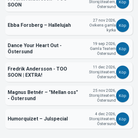
Storsjöteatern,
Köp
SOON
Östersund
Om Tickster
27 nov 2026,
Ebba Forsberg – Hallelujah
Ovikens gamla
Köp
kyrka
19 sep 2026,
Dance Your Heart Out -
Gamla Teatern
Köp
Östersund
Östersund
11 dec 2026,
Fredrik Andersson - TOO
Storsjöteatern,
Köp
SOON | EXTRA!
Östersund
25 nov 2026,
Magnus Betnér – "Mellan oss"
Storsjöteatern,
Köp
- Östersund
Östersund
4 dec 2026,
Humorquizet – Julspecial
Storsjöteatern,
Köp
Östersund