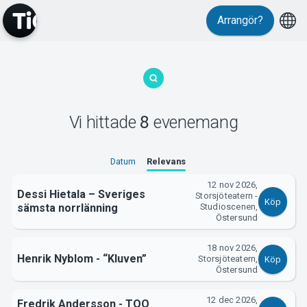
Arrangör?
MyTickster
Vi hittade
8
evenemang
Datum
Relevans
12 nov 2026,
Dessi Hietala – Sveriges
Storsjöteatern -
Köp
sämsta norrlänning
Studioscenen,
Support
Östersund
18 nov 2026,
Henrik Nyblom - “Kluven”
Storsjöteatern,
Köp
Östersund
12 dec 2026,
Fredrik Andersson - TOO