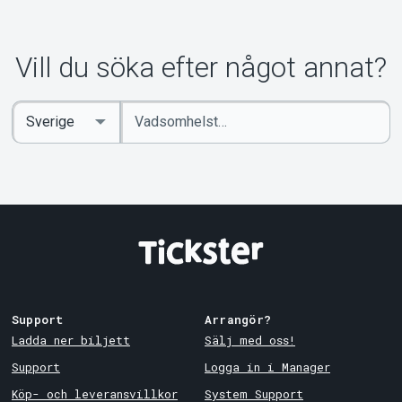
Vill du söka efter något annat?
Ange
Select
sökord
Country
Support
Arrangör?
Ladda ner biljett
Sälj med oss!
Support
Logga in i Manager
Köp- och leveransvillkor
System Support