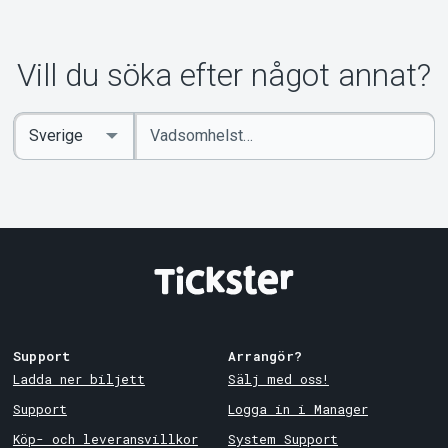
Vill du söka efter något annat?
Ange
Select
sökord
Country
Support
Arrangör?
Ladda ner biljett
Sälj med oss!
Support
Logga in i Manager
Köp- och leveransvillkor
System Support