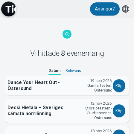
Arrangör?
MyTickster
Vi hittade
8
evenemang
Datum
Relevans
19 sep 2026,
Dance Your Heart Out -
Gamla Teatern
Köp
Östersund
Östersund
Support
12 nov 2026,
Dessi Hietala – Sveriges
Storsjöteatern -
Köp
sämsta norrlänning
Studioscenen,
Östersund
18 nov 2026,