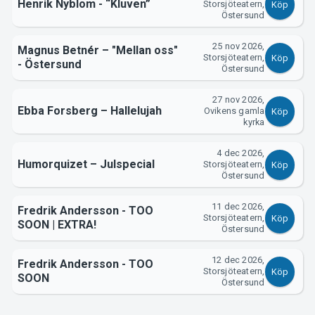
Henrik Nyblom - “Kluven”
Storsjöteatern,
Köp
Östersund
Om Tickster
25 nov 2026,
Magnus Betnér – "Mellan oss"
Storsjöteatern,
Köp
- Östersund
Östersund
27 nov 2026,
Ebba Forsberg – Hallelujah
Ovikens gamla
Köp
kyrka
4 dec 2026,
Humorquizet – Julspecial
Storsjöteatern,
Köp
Östersund
11 dec 2026,
Fredrik Andersson - TOO
Storsjöteatern,
Köp
SOON | EXTRA!
Östersund
12 dec 2026,
Fredrik Andersson - TOO
Storsjöteatern,
Köp
SOON
Östersund