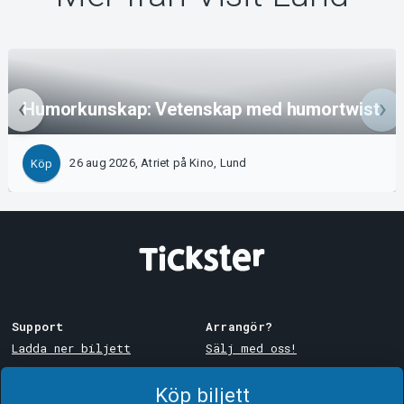
Humorkunskap: Vetenskap med humortwist
26 aug 2026, Atriet på Kino, Lund
Köp
Support
Arrangör?
Ladda ner biljett
Sälj med oss!
Support
Logga in i Manager
Köp biljett
Köp- och leveransvillkor
System Support