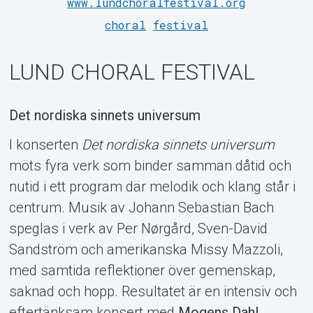
www.lundchoralfestival.org
choral
festival
MyTickster
LUND CHORAL FESTIVAL
Det nordiska sinnets universum
I konserten
Det nordiska sinnets universum
möts fyra verk som binder samman dåtid och
nutid i ett program där melodik och klang står i
centrum. Musik av Johann Sebastian Bach
speglas i verk av Per Nørgård, Sven-David
Sandström och amerikanska Missy Mazzoli,
med samtida reflektioner över gemenskap,
saknad och hopp. Resultatet är en intensiv och
Support
eftertänksam konsert med
Mogens Dahl