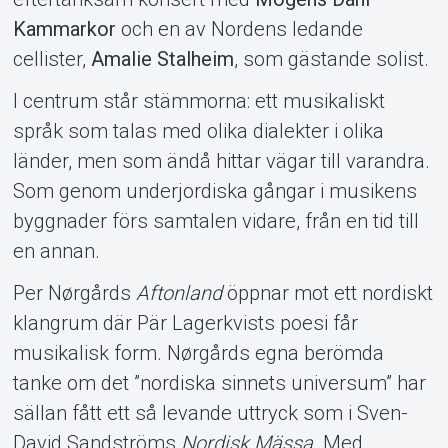
Kammarkor
och en av Nordens ledande
cellister,
Amalie Stalheim
, som gästande solist.
I centrum står stämmorna: ett musikaliskt
språk som talas med olika dialekter i olika
länder, men som ändå hittar vägar till varandra.
Som genom underjordiska gångar i musikens
byggnader förs samtalen vidare, från en tid till
en annan.
Per Nørgårds
Aftonland
öppnar mot ett nordiskt
klangrum där Pär Lagerkvists poesi får
musikalisk form. Nørgårds egna berömda
tanke om det ”nordiska sinnets universum” har
Om Tickster
sällan fått ett så levande uttryck som i Sven-
David Sandströms
Nordisk Mässa
. Med