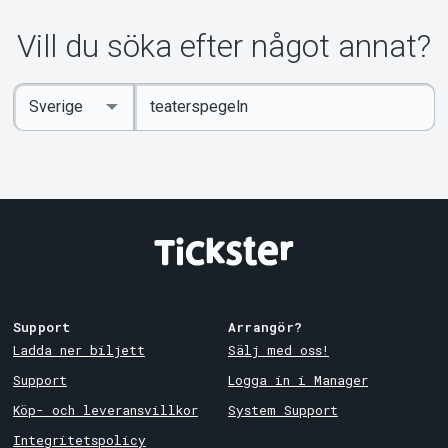
Om Tickster
Vill du söka efter något annat?
Ange
Select
sökord
Country
Support
Arrangör?
Ladda ner biljett
Sälj med oss!
Support
Logga in i Manager
Köp- och leveransvillkor
System Support
Integritetspolicy