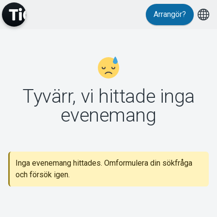
Arrangör?
MyTickster
Tyvärr, vi hittade inga
Support
evenemang
Inga evenemang hittades. Omformulera din sökfråga
Om Tickster
och försök igen.