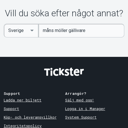
Vill du söka efter något annat?
Ange
Select
sökord
Country
Support
Arrangör?
Ladda ner biljett
Sälj med oss!
Support
Logga in i Manager
Köp- och leveransvillkor
System Support
Integritetspolicy