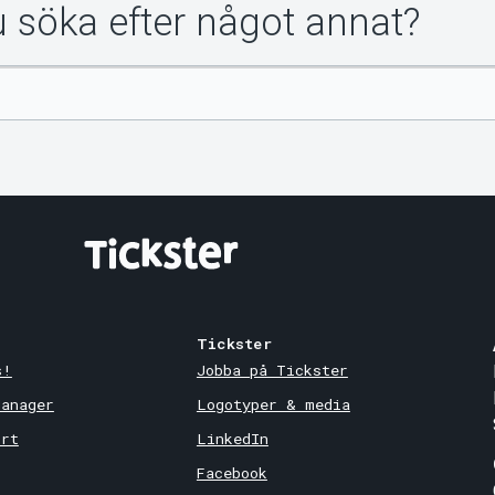
du söka efter något annat?
Tickster
s!
Jobba på Tickster
Manager
Logotyper & media
ort
LinkedIn
Facebook