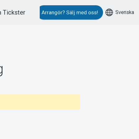
 Tickster
Svenska
Arrangör?
Sälj med oss!
g