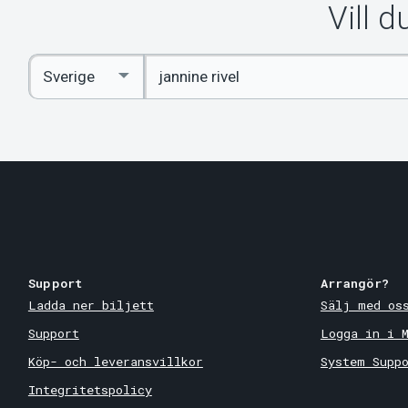
Vill 
Ange
Select
sökord
Country
Support
Arrangör?
Ladda ner biljett
Sälj med os
Support
Logga in i 
Köp- och leveransvillkor
System Supp
Integritetspolicy