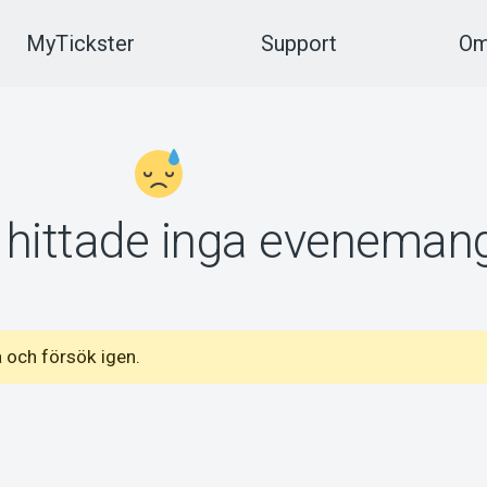
MyTickster
Support
Om
vi hittade inga eveneman
 och försök igen.