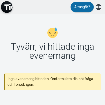
Arrangör?
MyTickster
Tyvärr, vi hittade inga
Support
evenemang
Inga evenemang hittades. Omformulera din sökfråga
Om Tickster
och försök igen.