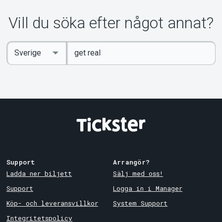
Vill du söka efter något annat?
Ange
Select
sökord
Country
Support
Arrangör?
Ladda ner biljett
Sälj med oss!
Support
Logga in i Manager
Köp- och leveransvillkor
System Support
Integritetspolicy