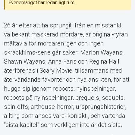
Evenemanget har redan ägt rum.
26 år efter att ha sprungit ifrån en misstänkt
Om Tickster
välbekant maskerad mördare, är original-fyran
måltavla för mördaren igen och ingen
skräckfilms-serie går säker. Marlon Wayans,
Shawn Wayans, Anna Faris och Regina Hall
återförenas i Scary Movie, tillsammans med
återvändande favoriter och nya ansikten, för att
hugga sig igenom reboots, nyinspelningar,
reboots på nyinspelningar, prequels, sequels,
spin-offs, arthouse-horror, ursprungshistorier,
allting som anses vara ikoniskt , och vartenda
"sista kapitel" som verkligen inte är det sista.