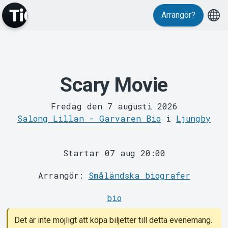
Arrangör?
Scary Movie
MyTickster
Fredag den 7 augusti 2026
Salong Lillan - Garvaren Bio
i
Ljungby
Startar 07 aug 20:00
Arrangör:
Småländska biografer
Support
bio
Det är inte möjligt att köpa biljetter till detta evenemang.