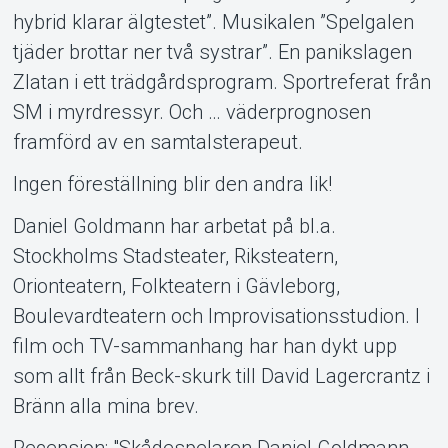
hybrid klarar älgtestet”. Musikalen ”Spelgalen
tjäder brottar ner två systrar”. En panikslagen
Zlatan i ett trädgårdsprogram. Sportreferat från
SM i myrdressyr. Och … väderprognosen
framförd av en samtalsterapeut.
Ingen föreställning blir den andra lik!
Daniel Goldmann har arbetat på bl.a.
Stockholms Stadsteater, Riksteatern,
Orionteatern, Folkteatern i Gävleborg,
Boulevardteatern och Improvisationsstudion. I
film och TV-sammanhang har han dykt upp
som allt från Beck-skurk till David Lagercrantz i
Bränn alla mina brev.
Recension; "Skådespelaren Daniel Goldmann