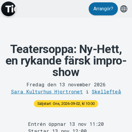
Evenemang
Arrangör?
Teatersoppa: Ny-Hett,
en rykande färsk impro-
show
MyTickster
Fredag den 13 november 2026
Sara Kulturhus Hjortronet
i
Skellefteå
Säljstart: Ons, 2026-09-02, kl 10:00
Entrén öppnar 13 nov 11:20
Startar 13 nov 12:00