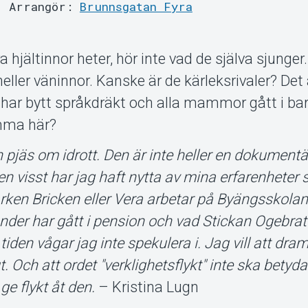
Arrangör:
Brunnsgatan Fyra
 hjältinnor heter, hör inte vad de själva sjunger.
heller väninnor. Kanske är de kärleksrivaler? Det 
n har bytt språkdräkt och alla mammor gått i b
amma här?
n pjäs om idrott. Den är inte heller en dokumentä
en visst har jag haft nytta av mina erfarenheter
rken Bricken eller Vera arbetar på Byängsskolan
ander har gått i pension och vad Stickan Ogebrat
den vågar jag inte spekulera i. Jag vill att dra
t. Och att ordet "verklighetsflykt" inte ska betyda 
ge flykt åt den.
– Kristina Lugn