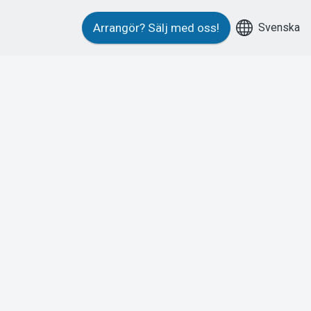
Svenska
Arrangör?
Sälj med oss!