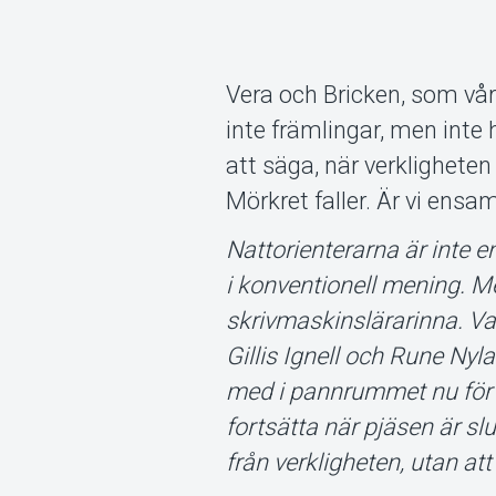
Vera och Bricken, som våra
inte främlingar, men inte 
att säga, när verklighete
Mörkret faller. Är vi ens
Nattorienterarna är inte e
i konventionell mening. M
skrivmaskinslärarinna. Va
Gillis Ignell och Rune Nyl
med i pannrummet nu för ti
fortsätta när pjäsen är slu
från verkligheten, utan att 