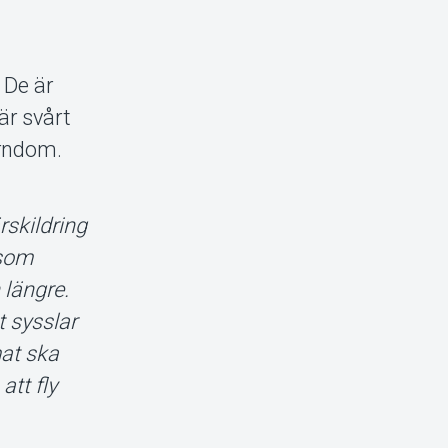
 De är
är svårt
arndom.
rskildring
 som
 längre.
t sysslar
mat ska
att fly