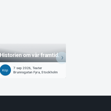
Historien om vår framtid.
Historien om vår
7 sep 2026, Teater
7 sep 2026, Teate
Köp
Köp
Brunnsgatan Fyra, Stockholm
Brunnsgatan Fyra