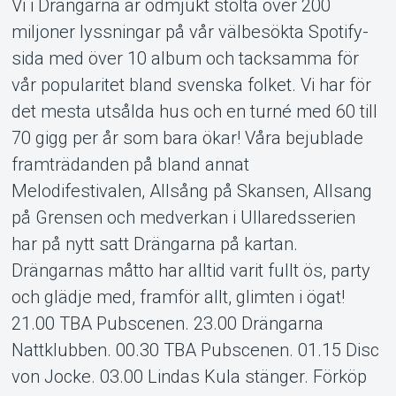
Vi i Drängarna är ödmjukt stolta över 200
miljoner lyssningar på vår välbesökta Spotify-
sida med över 10 album och tacksamma för
vår popularitet bland svenska folket. Vi har för
det mesta utsålda hus och en turné med 60 till
70 gigg per år som bara ökar! Våra bejublade
framträdanden på bland annat
Melodifestivalen, Allsång på Skansen, Allsang
på Grensen och medverkan i Ullaredsserien
har på nytt satt Drängarna på kartan.
Drängarnas måtto har alltid varit fullt ös, party
och glädje med, framför allt, glimten i ögat!
21.00 TBA Pubscenen. 23.00 Drängarna
Nattklubben. 00.30 TBA Pubscenen. 01.15 Disc
von Jocke. 03.00 Lindas Kula stänger. Förköp