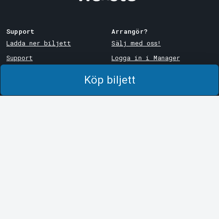
Support
Arrangör?
Ladda ner biljett
Sälj med oss!
Support
Logga in i Manager
Köp- och leveransvillkor
System Support
Köp biljett
Integritetspolicy
Om cookies på Tickster
Tickster
Arvika
Jobba på Tickster
Magasinsgatan 8
Box 334
Logotyper & media
SE-671 27
Arvika
LinkedIn
Göteborg
Facebook
Götgatan 16
Instagram
SE-411 05
Göteborg