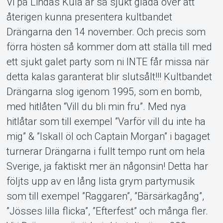
Vi på Lindas Kula är så sjukt glada över att
återigen kunna presentera kultbandet
Support
Drängarna den 14 november. Och precis som
förra hösten så kommer dom att ställa till med
ett sjukt galet party som ni INTE får missa när
detta kalas garanterat blir slutsålt!!! Kultbandet
Drängarna slog igenom 1995, som en bomb,
med hitlåten “Vill du bli min fru”. Med nya
Om Tickster
hitlåtar som till exempel ”Varför vill du inte ha
mig” & ”Iskall öl och Captain Morgan” i bagaget
turnerar Drängarna i fullt tempo runt om hela
Sverige, ja faktiskt mer än någonsin! Detta har
följts upp av en lång lista grym partymusik
som till exempel ”Raggaren”, ”Bärsärkagång”,
”Jösses lilla flicka”, ”Efterfest” och många fler.