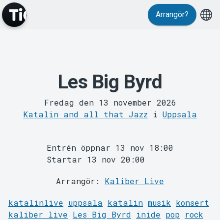
Evenemang
Arrangör?
Les Big Byrd
Fredag den 13 november 2026
Katalin and all that Jazz
i
Uppsala
Entrén öppnar 13 nov 18:00
MyTickster
Startar 13 nov 20:00
Arrangör:
Kaliber Live
katalinlive
uppsala
katalin
musik
konsert
kaliber live
Les Big Byrd
inide
pop
rock