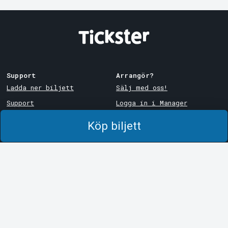
Support
Arrangör?
Ladda ner biljett
Sälj med oss!
Support
Logga in i Manager
Köp- och leveransvillkor
System Support
Köp biljett
Integritetspolicy
Om cookies på Tickster
Tickster
Arvika
Jobba på Tickster
Magasinsgatan 8
Box 334
Logotyper & media
SE-671 27
Arvika
LinkedIn
Göteborg
Facebook