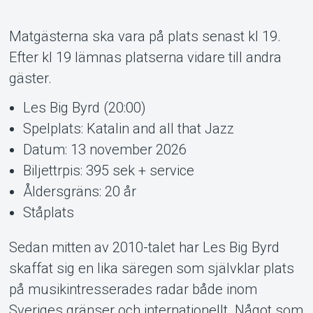
Matgästerna ska vara på plats senast kl 19.
Efter kl 19 lämnas platserna vidare till andra
gäster.
Support
Les Big Byrd (20:00)
Spelplats: Katalin and all that Jazz
Datum: 13 november 2026
Biljettrpis: 395 sek + service
Åldersgräns: 20 år
Ståplats
Sedan mitten av 2010-talet har Les Big Byrd
skaffat sig en lika säregen som självklar plats
Om Tickster
på musikintresserades radar både inom
Sveriges gränser och internationellt. Något som