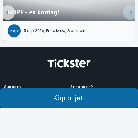
HOPE - en kördag!
5 sep 2026, Ersta kyrka, Stockholm
Köp
Support
Arrangör?
Ladda ner biljett
Sälj med oss!
Köp biljett
Support
Logga in i Manager
Köp- och leveransvillkor
System Support
Integritetspolicy
Om cookies på Tickster