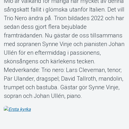
Mio är välkänd för många har mycket av denna
sångskatt fallit i glömska utanför Italien. Det vill
Trio Nero ändra på. Trion bildades 2022 och har
sedan dess gjort flera bejublade
framträdanden. Nu gästar de oss tillsammans
med sopranen Synne Vinje och pianisten Johan
Ullén för en eftermiddag i passionens,
skönsångens och kärlekens tecken.
Medverkande: Trio nero: Lars Cleveman, tenor;
Pär Ulander, dragspel; David Tallroth, mandolin,
trumpet och bastuba. Gästar gör Synne Vinje,
sopran och Johan Ullén, piano.