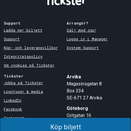
Support
Arrangör?
Ladda ner biljett
Sälj med oss!
Support
Logga in i Manager
Köp- och leveransvillkor
System Support
Integritetspolicy
Om cookies på Tickster
Tickster
Arvika
Jobba på Tickster
Magasinsgatan 8
Box 334
Logotyper & media
SE-671 27
Arvika
LinkedIn
Göteborg
Facebook
Götgatan 16
Instagram
SE-411 05
Göteborg
Köp biljett