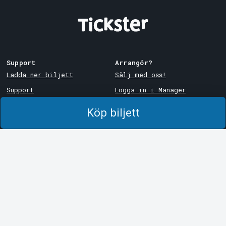
Support
Arrangör?
Ladda ner biljett
Sälj med oss!
Support
Logga in i Manager
Köp- och leveransvillkor
System Support
Köp biljett
Integritetspolicy
Om cookies på Tickster
Tickster
Arvika
Jobba på Tickster
Magasinsgatan 8
Box 334
Logotyper & media
SE-671 27
Arvika
LinkedIn
Göteborg
Facebook
Götgatan 16