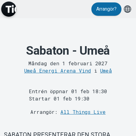
Arrangör?
Evenemang
Sabaton - Umeå
Måndag den 1 februari 2027
Umeå Energi Arena Vind
i
Umeå
Entrén öppnar 01 feb 18:30
Startar 01 feb 19:30
MyTickster
Arrangör:
All Things Live
SABATON PRESENTERAR DEN STORA