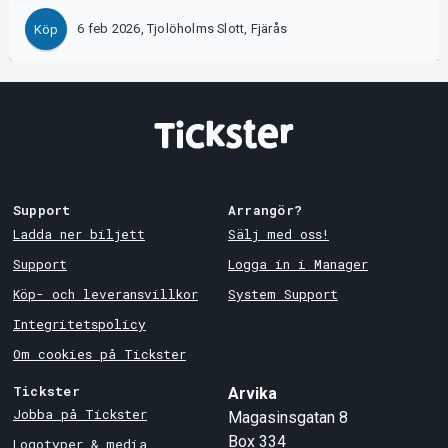
6 feb 2026, Tjolöholms Slott, Fjärås
Köp
Support
Arrangör?
Ladda ner biljett
Sälj med oss!
Support
Logga in i Manager
Köp- och leveransvillkor
System Support
Integritetspolicy
Om cookies på Tickster
Tickster
Arvika
Jobba på Tickster
Magasinsgatan 8
Box 334
Logotyper & media