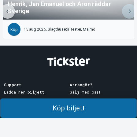
Henrik, Jan Emanuel och Aron räddar
Sverige
15 aug 2026, Slagthusets Teater, Malmö
Köp
Support
Arrangör?
Ladda ner biljett
Sälj med oss!
Support
Logga in i Manager
Köp biljett
Köp- och leveransvillkor
System Support
Integritetspolicy
Om cookies på Tickster