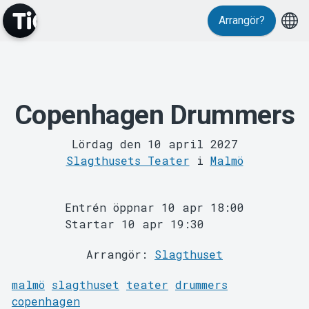
Evenemang
Arrangör?
Copenhagen Drummers
Lördag den 10 april 2027
Slagthusets Teater
i
Malmö
MyTickster
Entrén öppnar 10 apr 18:00
Startar 10 apr 19:30
Arrangör:
Slagthuset
malmö
slagthuset
teater
drummers
copenhagen