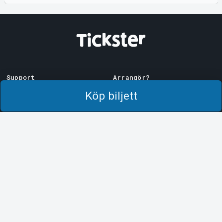
Support
Arrangör?
Ladda ner biljett
Sälj med oss!
Köp biljett
Support
Logga in i Manager
Köp- och leveransvillkor
System Support
Integritetspolicy
Om cookies på Tickster
Tickster
Arvika
Jobba på Tickster
Magasinsgatan 8
Box 334
Logotyper & media
SE-671 27
Arvika
LinkedIn
Göteborg