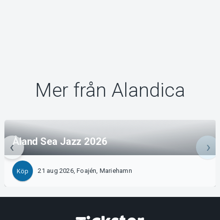
Mer från Alandica
Åland Sea Jazz 2026
21 aug 2026, Foajén, Mariehamn
Köp