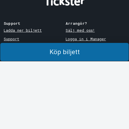
Support
Arrangör?
Ladda ner biljett
Sälj med oss!
Support
Logga in i Manager
Köp- och leveransvillkor
System Support
Köp biljett
Integritetspolicy
Om cookies på Tickster
Tickster
Arvika
Jobba på Tickster
Magasinsgatan 8
Box 334
Logotyper & media
SE-671 27
Arvika
LinkedIn
Göteborg
Facebook
Götgatan 16
Instagram
SE-411 05
Göteborg