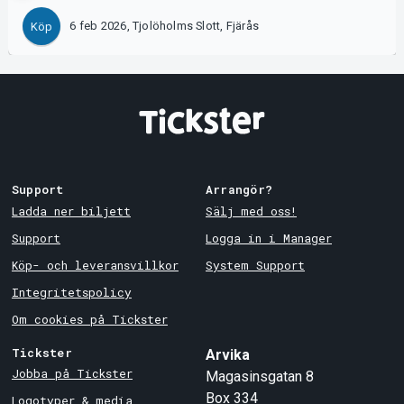
6 feb 2026, Tjolöholms Slott, Fjärås
Köp
Support
Arrangör?
Ladda ner biljett
Sälj med oss!
Support
Logga in i Manager
Köp- och leveransvillkor
System Support
Integritetspolicy
Om cookies på Tickster
Tickster
Arvika
Jobba på Tickster
Magasinsgatan 8
Box 334
Logotyper & media